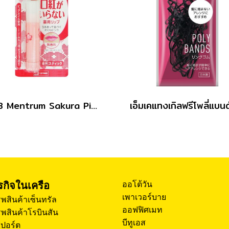
MKB Mentrum Sakura Pink Lip SPF12 3.5g.
ุรกิจในเครือ
ออโต้วัน
เพาเวอร์บาย
พสินค้าเซ็นทรัล
ออฟฟิศเมท
พสินค้าโรบินสัน
บีทูเอส
สปอร์ต