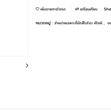
Sha
เพิ่มรายการโปรด
เปรียบเทียบ
หมวดหมู่ :
,
จำหน่ายเฉพาะที่มัทสึโมโตะ คิโยชิ
ขอ