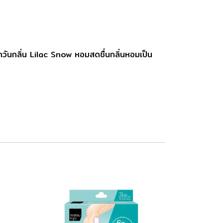
ได้ทุกวันกลิ่น Lilac Snow หอมสดชื่นกลิ่นหอมเป็น