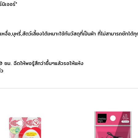
์นิเจอร์"
หงื่อ,บุหรี่,สัตว์เลี้ยงได้เหมาะใช้กับวัสดุที่เป็นผ้า ที่ไม่สามารถซัก
ซม. ฉีดให้พอรู้สึกว่าชื้นๆแล้วรอให้แห้ง
ัว