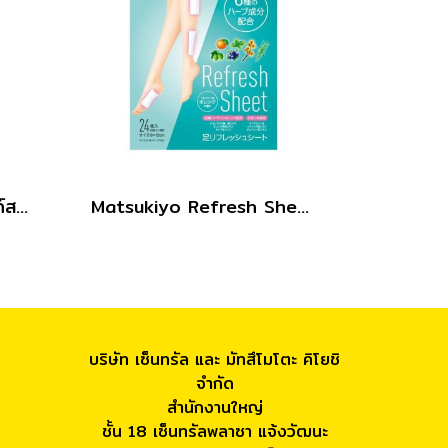
เอ็มเคแทงเกิลฟรีโพลี่แบนด์สแบล็ค 60ชิ้น
Matsukiyo Refresh Sheet 24pcs.
บริษัท เซ็นทรัล และ มัทสึโมโตะ คิโยชิ
จำกัด
สำนักงานใหญ่
ชั้น 18 เซ็นทรัลพลาซา แจ้งวัฒนะ