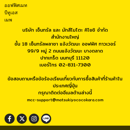
ออฟฟิศเมท
บีทูเอส
เมพ
บริษัท เซ็นทรัล และ มัทสึโมโตะ คิโยชิ จำกัด
สำนักงานใหญ่
ชั้น 18 เซ็นทรัลพลาซา แจ้งวัฒนะ ออฟฟิศ ทาวเวอร์
99/9 หมู่ 2 ถนนแจ้งวัฒนะ บางตลาด
ปากเกร็ด นนทบุรี 11120
เบอร์โทร 02-831-7300
ข้อสอบถามหรือข้อร้องเรียนเกี่ยวกับการซื้อสินค้าที่ร้านค้าใน
ประเทศญี่ปุ่น
กรุณาติดต่ออีเมลด้านล่างนี้
mcc-support@matsukiyococokara.com