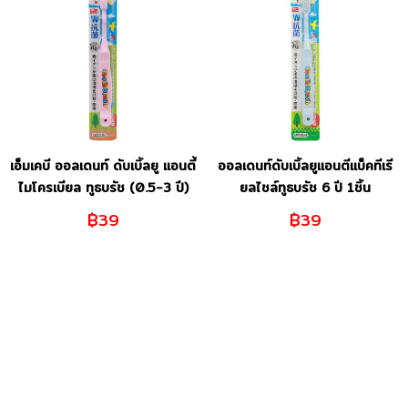
เอ็มเคบี ออลเดนท์ ดับเบิ้ลยู แอนตี้
ออลเดนท์ดับเบิ้ลยูแอนตีแบ็คทีเรี
ไมโครเบียล ทูธบรัช (0.5-3 ปี)
ยลไชล์ทูธบรัช 6 ปี 1ชิ้น
฿39
฿39