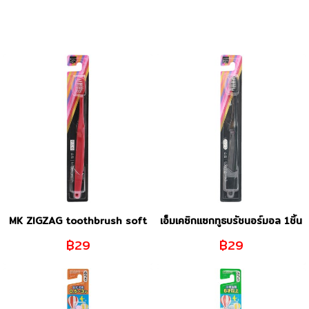
MK ZIGZAG toothbrush soft
เอ็มเคซิกแซกทูธบรัชนอร์มอล 1ชิ้น
฿29
฿29