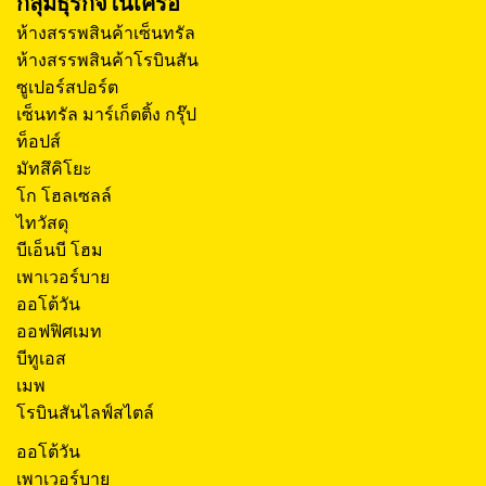
กลุ่มธุรกิจในเครือ
ห้างสรรพสินค้าเซ็นทรัล
ห้างสรรพสินค้าโรบินสัน
ซูเปอร์สปอร์ต
เซ็นทรัล มาร์เก็ตติ้ง กรุ๊ป
ท็อปส์
มัทสึคิโยะ
โก โฮลเซลล์
ไทวัสดุ
บีเอ็นบี โฮม
เพาเวอร์บาย
ออโต้วัน
ออฟฟิศเมท
บีทูเอส
เมพ
โรบินสันไลฟ์สไตล์
ออโต้วัน
เพาเวอร์บาย