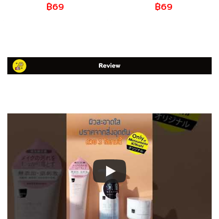
฿69
฿69