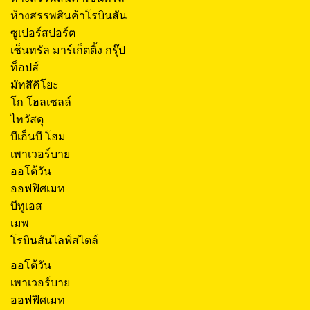
ห้างสรรพสินค้าโรบินสัน
ซูเปอร์สปอร์ต
เซ็นทรัล มาร์เก็ตติ้ง กรุ๊ป
ท็อปส์
มัทสึคิโยะ
โก โฮลเซลล์
ไทวัสดุ
บีเอ็นบี โฮม
เพาเวอร์บาย
ออโต้วัน
ออฟฟิศเมท
บีทูเอส
เมพ
โรบินสันไลฟ์สไตล์
ออโต้วัน
เพาเวอร์บาย
ออฟฟิศเมท